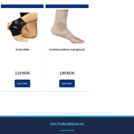
Ankelstøtte
Ankelbeskyttelse med gelpute
119 NOK
199 NOK
Les mer
Les mer
Om Fotbutikken.no