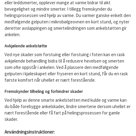
eller leddsmerter, opplever mange at varme bidrar til økt
bevegelighet og mindre smerter. I tillegg fremskynder du
helingsprosessen ved hjelp av varme. Du varmer ganske enkelt den
medfølgende gelputen i mikrobølgeovnen en kort stund, og nyter
deretter avslappingen og smertelindringen som ankelstøtten gir
ankelen.
Avkjølende ankelstøtte
Ved nye skader som forstuing eller forstuing i foten kan en rask
avkjølende behandling bidra til å redusere hevelsen og smerten
som ofte oppstår i ankelen. Ved å plassere den medfølgende
gelputen i kjøleskapet eller fryseren en kort stund, får du en rask
første komfort når uhellet er nært forestående.
Fremskynder tilheling og forhindrer skader
Ved hjelp av denne smarte ankelstøtten med kulde og varme kan
du både forebygge ankelskader, lindre smertene dersom uhellet er
nært forestående eller få fart på helingsprosessen for gamle
skader.
Användningsinstruktioner: