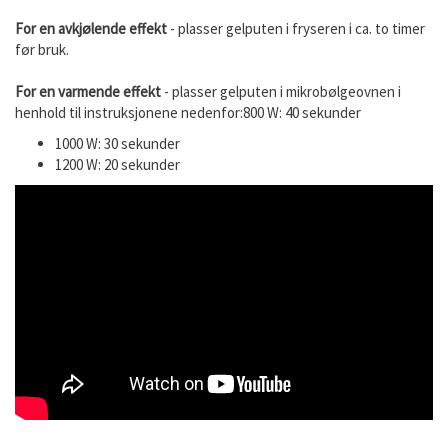
For en avkjølende effekt
- plasser gelputen i fryseren i ca. to timer
før bruk.
For en varmende effekt
- plasser gelputen i mikrobølgeovnen i
henhold til instruksjonene nedenfor:800 W: 40 sekunder
1000 W: 30 sekunder
1200 W: 20 sekunder