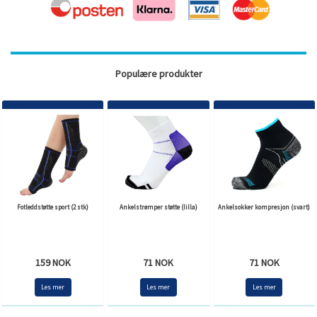
Populære produkter
Fotleddstøtte sport (2 stk)
Ankelstrømper støtte (lilla)
Ankelsokker kompresjon (svart)
159 NOK
71 NOK
71 NOK
Les mer
Les mer
Les mer